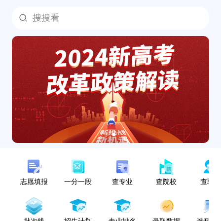
搜搜看
志愿填报
一分一段
查专业
查院校
查职
批次线
招生计划
专业排名
录取数据
选科指