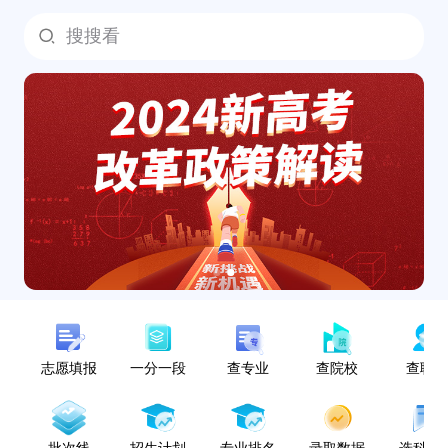
搜搜看
志愿填报
一分一段
查专业
查院校
查职
批次线
招生计划
专业排名
录取数据
选科指