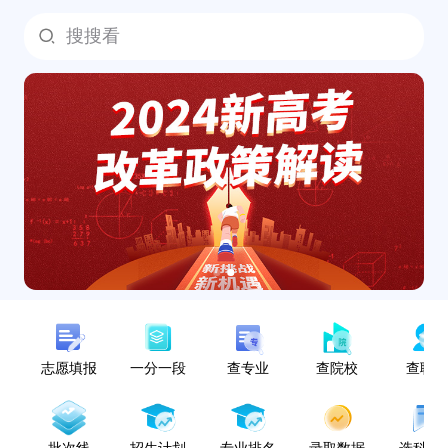
搜搜看
志愿填报
一分一段
查专业
查院校
查职
批次线
招生计划
专业排名
录取数据
选科指