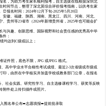
开始报名，为助力考生家长顺利报考，自主选拔在线根据深圳北
年招生时间节点，整理了深北莫综合评价报考指南，以供考生家
名时间：2024年12月下旬-2025年5月20日
、安徽、福建、陕西、湖南、黑龙江、四川、河南、河北、
贵州等23省市（2024年新增贵州省，2025年也可能会扩
长与兴趣、创新思维、国际视野和社会责任感的优秀高中毕
条件：
成绩均达到C级或以上；
证件照，底色不限，JPG 或JPEG 格式。
绩、高中学业水平合格性考试成绩、最近2-3次省级或市级或
打印，由所在中学核实并加盖学校或教务部门公章，在报名
服务、社会实践、研究性学习、自主选修课程学习、获奖等反映
传附件处上传扫描件或照片。
➨入围名单公布➨志愿填报➨提前批录取