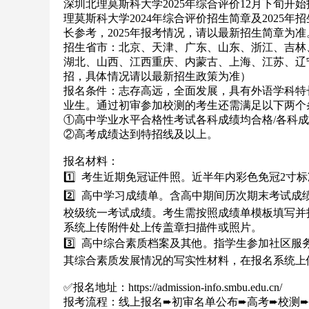
深圳北理莫斯科大学2025年综合评价12月下旬
理莫斯科大学2024年综合评价招生简章及2025
长参考，2025年报考情况，请以最新招生简章为准。⏰报
招生省市：北京、天津、广东、山东、浙江、吉林
湖北、山西、江西重庆、内蒙古、上海、江苏、辽宁、
招，具体情况请以最新招生政策为准）
报名条件：志存高远，全面发展，具有外语学科特
业生。通过初审参加校测的考生还需满足以下两个
①高中学业水平合格性考试各科成绩均合格/各科
②高考成绩达到特招线及以上。
报名材料：
1️⃣ 考生近期免冠证件照。近半年内彩色免冠2寸标准
2️⃣ 高中学习成绩单。含高中期间历次期末考试成
校级统一考试成绩。考生需按照成绩单模板填写并
系统上传附件处上传盖章扫描件或照片。
3️⃣ 高中综合素质档案及其他。指学生参加社区
其综合素质发展情况的写实性材料，在报名系统上
✅报名地址：https://admission-info.smbu.edu.cn/
报考流程：线上报名➨初审名单公布➨高考➨校测