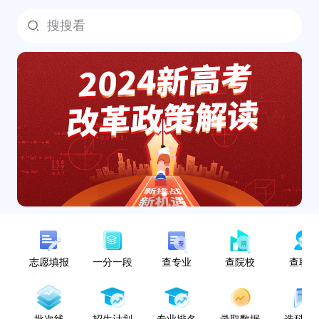
搜搜看
志愿填报
一分一段
查专业
查院校
查职
批次线
招生计划
专业排名
录取数据
选科指