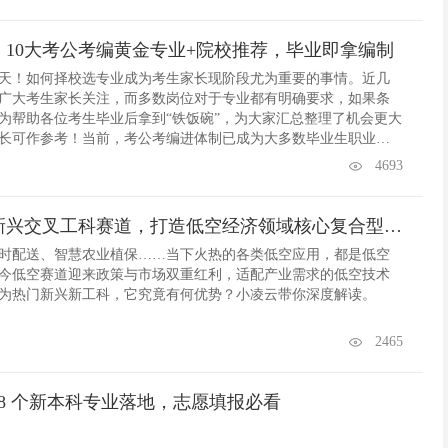
10大考公考编黄金专业+院校推荐，毕业即拿编制
0天！如何择校选专业成为考生家长现阶段尤为重要的事情。近几
广大考生家长关注，而多数岗位对于专业都有明确要求，如果条
为帮助各位考生毕业后拿到“铁饭碗”，为大家汇总整理了机会更大
长可作参考！当前，考公考编进体制已成为大多数毕业生职业选
和国考的报考人数看，相比于进一步深造的考研，国考对于毕业生
4693
。国考热潮到来的同时，竞争也在加剧。一启规划为大家汇总整
专业及推荐院校，一起来看看：
低空技术与工程：新兴交叉工科赛道，打造低空经济领域核心复合型人才
时配送、智慧农业植保……当下火热的各类低空应用，都是低空
今低空赛道迎来政策与市场双重红利，适配产业需求的低空技术
为热门新兴新工科，它究竟有何优势？小凌云带你深度解读。
2465
8 个新本科专业落地，志愿填报必看